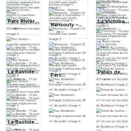
bureau
Dame
Parc Rivière
La Victoire –
Nansouty –
– Superbe
Lumineux
85
m²
64
m²
Duplex T5
178
m²
apparteme
T3 meublé
meublé avec
nt T3
jardin
totalement
meublé
La Bastide –
Palais de
Parc
T1 bis
Justice – T2
33
m²
50
m²
Bordelais –
70
m²
meublé
avec
Echoppe 3
avec balcon
terrasse de
pièces avec
24 m² et
30 m² de
vue sur les
jardin
toits de
Bordeaux
La Bastide –
T4 avec
130
m²