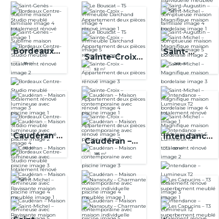
maison
e maison
familiale
familiale
Bordeaux
Saint-
Sainte-Croix –
Centre-
Michel –
30
m²
263
m²
Appartement
52
m²
Studio
Magnifique
deux pièces
meublé
maison
rénové
totalement
bordelaise
rénové
Caudéran –
Intendance
Caudéran –
Maison
– Lumineux
101
m²
50
m²
Maison
185
m²
lumineuse
T2
contemporain
avec
totalement
e avec
piscine
rénové
piscine