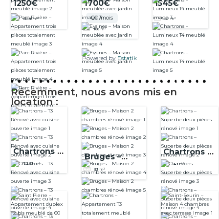
1700€
1545€
1250€
meublée
T4 meublé
Apparteme
CC /mois
67
m²
66.38
m²
avec jardin
nt trois
100
m²
pièces
totalement
meublé
Powered by
Estatik
Récemment, nous avons mis en
location :
Chartrons –
Chartrons –
Bruges –
T3 Rénové
Superbe
72.93
m²
43
m²
Maison 2
53
m²
avec
deux pièces
chambres
cuisine
rénové
rénové
ouverte