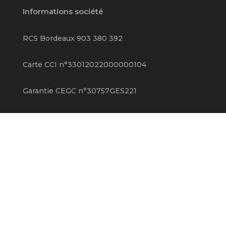
Informations société
RCS Bordeaux 903 380 392
Carte CCI n°33012022000000104
Garantie CEGC n°30757GES221
RCP MMA n°148021622
Ma Pépite
Nous rejoindre
A propos