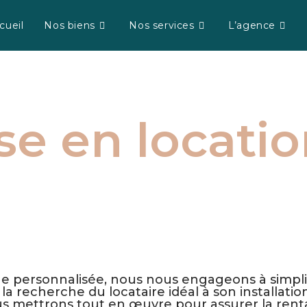
cueil
Nos biens
Nos services
L’agence
se en locati
ataires efficace, d'une sélection rigoureuse et d
e personnalisée, nous nous engageons à simpli
la recherche du locataire idéal à son installati
us mettrons tout en œuvre pour assurer la renta