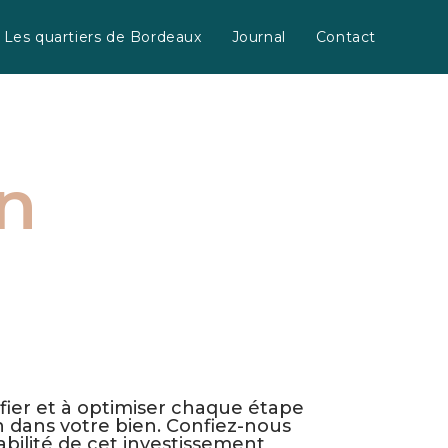
Les quartiers de Bordeaux
Journal
Contact
on
'une installation sereine.
fier et à optimiser chaque étape
on dans votre bien. Confiez-nous
bilité de cet investissement