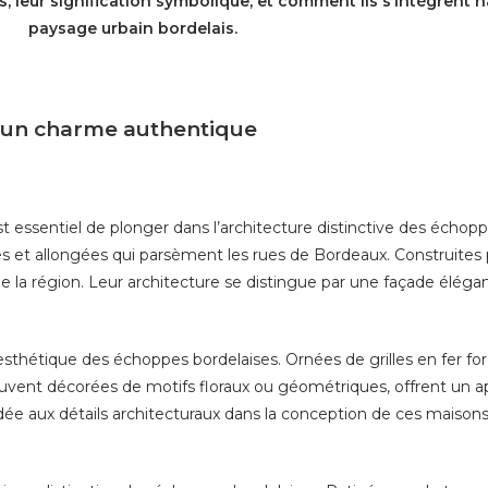
irs, leur signification symbolique, et comment ils s’intègren
paysage urbain bordelais.
: un charme authentique
st essentiel de plonger dans l’architecture distinctive des écho
es et allongées qui parsèment les rues de Bordeaux. Construites 
 la région. Leur architecture se distingue par une façade élégan
esthétique des échoppes bordelaises. Ornées de grilles en fer forg
souvent décorées de motifs floraux ou géométriques, offrent un ap
dée aux détails architecturaux dans la conception de ces maisons