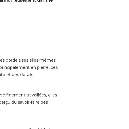
t harmonieusement dans le
ppes bordelaises elles-mêmes.
principalement en pierre, ces
te et des détails
é finement travaillées, elles
erçu du savoir-faire des
.