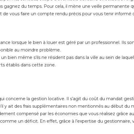
us gagnez du temps. Pour cela, il mène une veille permanente q
ent de vous faire un compte rendu précis pour vous tenir informé
ance lorsque le bien à louer est géré par un professionnel. Ils son
isponible au moindre problème.
n bien même s’ils ne résident pas dans la ville au sein de laquelle
rts établis dans cette zone.
ui concerne la gestion locative. Il s’agit du coût du mandat gestio
r qu’il y ait des frais supplémentaires non mentionnés au début du
apidement compensé par les économies que vous réalisez grâce au 
omme un déficit. En effet, grâce à l’expertise du gestionnaire, 