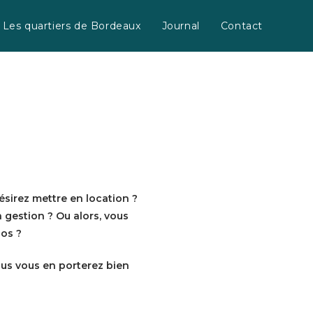
Les quartiers de Bordeaux
Journal
Contact
ésirez mettre en location ?
 gestion ? Ou alors, vous
pos ?
ous vous en porterez bien