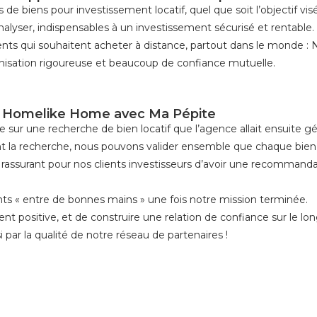
biens pour investissement locatif, quel que soit l’objectif visé
nalyser, indispensables à un investissement sécurisé et rentable.
s qui souhaitent acheter à distance, partout dans le monde : N
isation rigoureuse et beaucoup de confiance mutuelle.
de Homelike Home avec Ma Pépite
 sur une recherche de bien locatif que l’agence allait ensuite gér
ant la recherche, nous pouvons valider ensemble que chaque bien 
ès rassurant pour nos clients investisseurs d’avoir une recommand
ents « entre de bonnes mains » une fois notre mission terminée.
nt positive, et de construire une relation de confiance sur le lo
ar la qualité de notre réseau de partenaires !