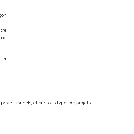
açon
otre
 ne
iter
ofessionnels, et sur tous types de projets :