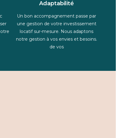
Adaptabilité
c
Un bon accompagnement passe par
iser
une gestion de votre investissement
votre
locatif sur-mesure. Nous adaptons
notre gestion à vos envies et besoins.
de vos