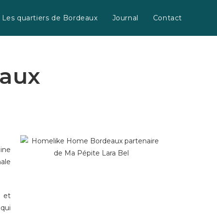
Les quartiers de Bordeaux
Journal
Contact
aux
aine
ale
, et
 qui