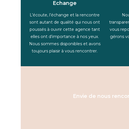
Echange
L’écoute, l’échange et la rencontre
Nou
sont autant de qualité qui nous ont
transpare
poussés à ouvrir cette agence tant
vous repo
elles ont d’importance à nos yeux.
gérons vo
Nous sommes disponibles et avons
toujours plaisir à vous rencontrer.
Envie de nous rencon