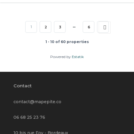
…
1
2
3
6
1 - 10 of 60 properties
Powered by
Estatik
Contact
contact@mapepite.co
06 68 25 23 76
10 bis rue Foy - Bordeaux