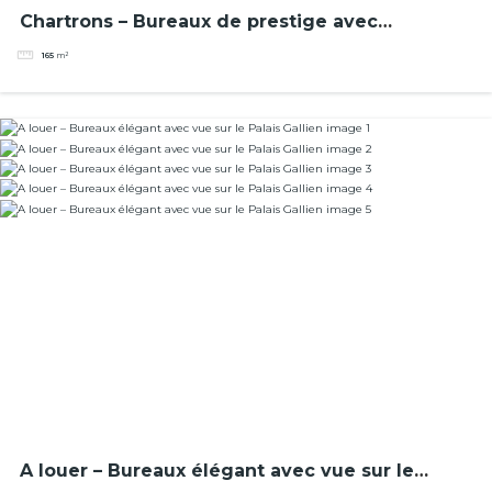
Chartrons – Bureaux de prestige avec
prestations anciennes
165
m²
A louer – Bureaux élégant avec vue sur le