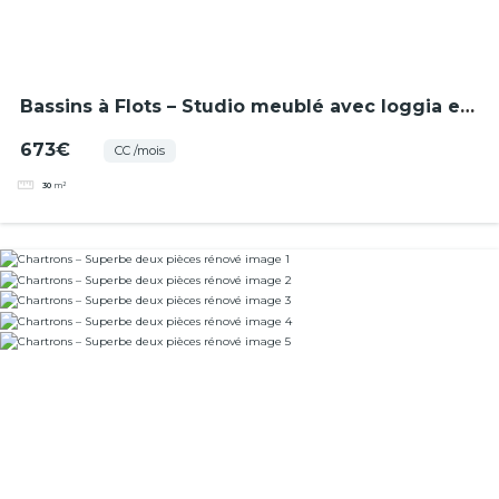
Bassins à Flots – Studio meublé avec loggia et
place de stationnement
673€
CC /mois
30
m²