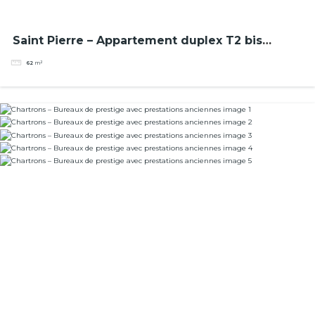
Saint Pierre – Appartement duplex T2 bis
meublé de 60 m²
62
m²