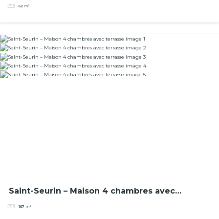
meublé
62
m²
Saint-Seurin – Maison 4 chambres avec
terrasse
107
m²