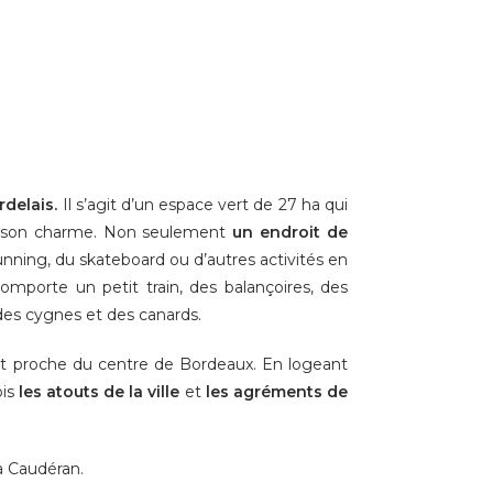
rdelais.
Il s’agit d’un espace vert de 27 ha qui
ont son charme. Non seulement
un endroit de
running, du skateboard ou d’autres activités en
comporte un petit train, des balançoires, des
 des cygnes et des canards.
tant proche du centre de Bordeaux. En logeant
ois
les atouts de la ville
et
les agréments de
à Caudéran.