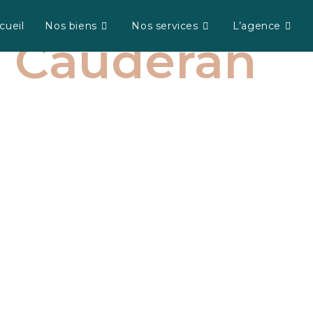
cueil
Nos biens
Nos services
L’agence
Caudéran
 quartier avec un bel espace vert ? Bienvenue 