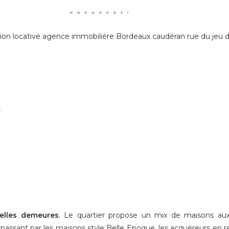
,
elles demeures
. Le quartier propose un mix de maisons aux 
en passant par les maisons style Belle Epoque, les acquéreurs en